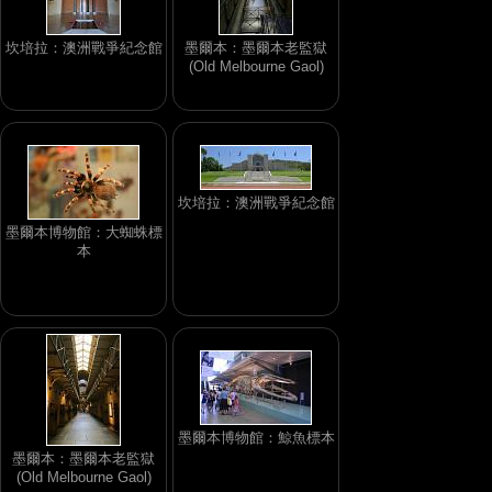
坎培拉：澳洲戰爭紀念館
墨爾本：墨爾本老監獄
(Old Melbourne Gaol)
坎培拉：澳洲戰爭紀念館
墨爾本博物館：大蜘蛛標
本
墨爾本博物館：鯨魚標本
墨爾本：墨爾本老監獄
(Old Melbourne Gaol)