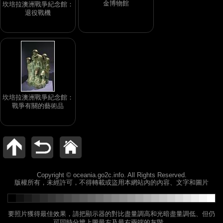
金博物館
坎培拉澳洲戰爭紀念館：
退役戰機
坎培拉澳洲戰爭紀念館：
戰爭有關的藝術品
Copyright © oceania.go2c.info. All Rights Reserved.
版權所有，未經許可，不得轉載或盜用本網站內的內容、文字和圖片
要照片獲得最佳效果，請把顯示器的對比盡量調高和光暗盡量調低、但仍
可同時分辨上圖最左及最右兩端的灰階。