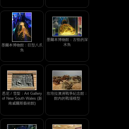
墨爾本博物館：古怪的深
水魚
墨爾本博物館：巨型八爪
魚
悉尼 / 雪梨：Art Gallery
坎培拉澳洲戰爭紀念館：
of New South Wales (新
館內的戰場模型
南威爾斯藝術館)